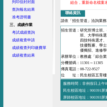
列印信封封面
組合，重新命名檔案
查詢報名結果
聯絡資訊
准考證明書
請依「招生管道」洽詢業務單位
三、成績作業
招生管道：研究所博士班、
考試成績查詢
班、大學特殊選才、
成績複查申請
四技特殊選才、四技
技優甄審、學士班轉
成績複查列印繳費單
優獨招、進修學士
成績複查結果
承辦單位：教務處「綜合業
分機號碼：11301～11305
傳真電話：08-722-9527
位 址：民生校區五育樓
服務時間：非例假日上午8時
民生校區地址：900391
屏師校區地址：900393