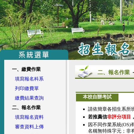
一、繳費作業
二、報名作業
填寫報名科系
列印繳費單
本校自辦考試
繳費結果查詢
二、報名作業
請依簡章各招生系所
若推薦信
非評分項目
填寫報名資料
因不同作業系統(OS
審查資料上傳
名稱無特殊字元；非