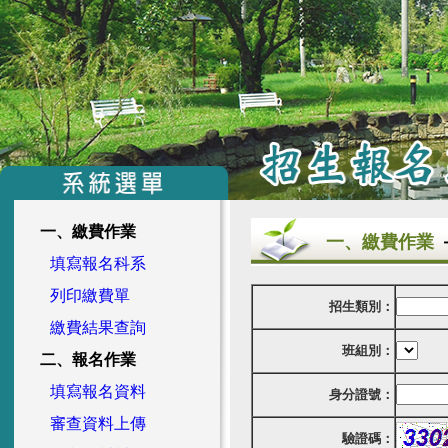
一、繳費作業
一、繳費作業
填寫報名科系
列印繳費單
招生類別：
繳費結果查詢
班組別：
二、報名作業
填寫報名資料
身分證號：
審查資料上傳
驗證碼：