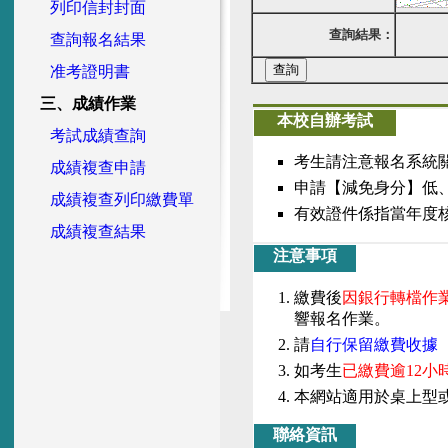
列印信封封面
查詢結果：
查詢報名結果
准考證明書
三、成績作業
本校自辦考試
考試成績查詢
考生請注意報名系統
成績複查申請
申請【減免身分】低
成績複查列印繳費單
有效證件係指當年度
成績複查結果
注意事項
繳費後
因銀行轉檔作業
響報名作業。
請
自行保留繳費收據
如考生
已繳費逾12小
本網站適用於桌上型
聯絡資訊